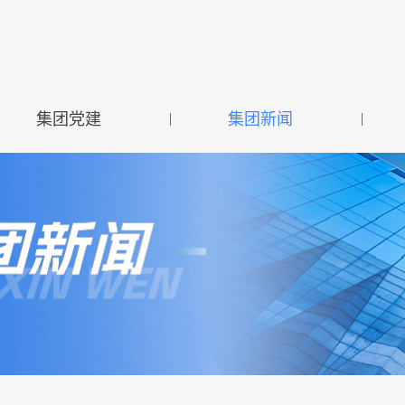
集团党建
|
集团新闻
|