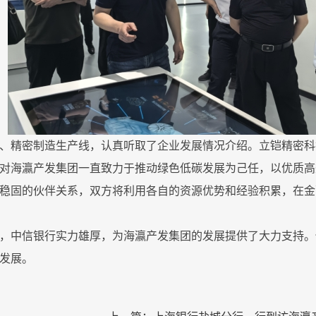
、精密制造生产线，认真听取了企业发展情况介绍。立铠精密科
对海瀛产发集团一直致力于推动绿色低碳发展为己任，以优质高
稳固的伙伴关系，双方将利用各自的资源优势和经验积累，在金
，中信银行实力雄厚，为海瀛产发集团的发展提供了大力支持。
发展。