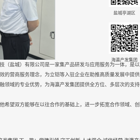
盐城亭湖区
海瀛产发集团
技（盐城）有限公司是一家集产品研发与应用服务为一体，是以
效的营商服务理念，为立铠等入驻企业在助推高质量发展中提供
融领域的专业优势，为海瀛产发集团提供全方位、多层次的支持
他希望双方能够在以往合作的基础上，进一步拓宽合作领域、创